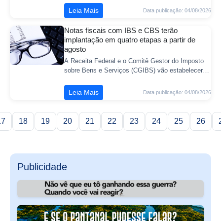
chikungunya em Corumbá. As equipes seguem mo
Leia Mais
Data publicação: 04/08/2026
...
Notas fiscais com IBS e CBS terão
implantação em quatro etapas a partir de
agosto
A Receita Federal e o Comitê Gestor do Imposto
sobre Bens e Serviços (CGIBS) vão estabelecer
um cronograma escalonado para a obrigatoriedade
do destaque das alíquotas da Contribuiç ...
Leia Mais
Data publicação: 04/08/2026
17
18
19
20
21
22
23
24
25
26
Publicidade