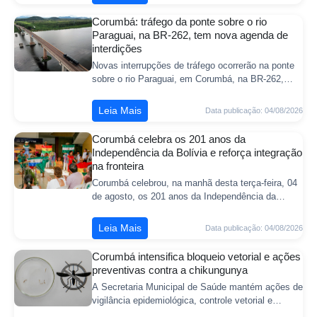
...
Corumbá: tráfego da ponte sobre o rio
Paraguai, na BR-262, tem nova agenda de
interdições
Novas interrupções de tráfego ocorrerão na ponte
sobre o rio Paraguai, em Corumbá, na BR-262,
durante o mês de agosto. Gerenciadas pela Agesul
(Agência Estadual de Gestão de Empree ...
Leia Mais
Data publicação: 04/08/2026
Corumbá celebra os 201 anos da
Independência da Bolívia e reforça integração
na fronteira
Corumbá celebrou, na manhã desta terça-feira, 04
de agosto, os 201 anos da Independência da
Bolívia com uma cerimônia realizada no Centro de
Convenções. O evento reuniu autoridades ...
Leia Mais
Data publicação: 04/08/2026
Corumbá intensifica bloqueio vetorial e ações
preventivas contra a chikungunya
A Secretaria Municipal de Saúde mantém ações de
vigilância epidemiológica, controle vetorial e
orientação à população para prevenção da