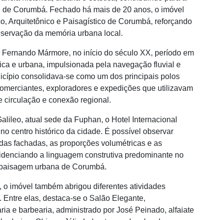
ral de Corumbá. Fechado há mais de 20 anos, o imóvel
co, Arquitetônico e Paisagístico de Corumbá, reforçando
reservação da memória urbana local.
ano Fernando Mármore, no início do século XX, período em
a e urbana, impulsionada pela navegação fluvial e
nicípio consolidava-se como um dos principais polos
comerciantes, exploradores e expedições que utilizavam
e circulação e conexão regional.
lileo, atual sede da Fuphan, o Hotel Internacional
o centro histórico da cidade. É possível observar
das fachadas, as proporções volumétricas e as
 evidenciando a linguagem construtiva predominante no
a paisagem urbana de Corumbá.
 o imóvel também abrigou diferentes atividades
a. Entre elas, destaca-se o Salão Elegante,
ia e barbearia, administrado por José Peinado, alfaiate