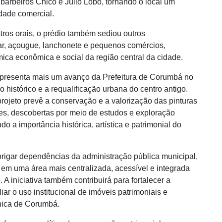
barbeiros Chico e Júlio Lobo, tornando o local um
idade comercial.
tros orais, o prédio também sediou outros
ar, açougue, lanchonete e pequenos comércios,
ca econômica e social da região central da cidade.
representa mais um avanço da Prefeitura de Corumbá no
histórico e a requalificação urbana do centro antigo.
 projeto prevê a conservação e a valorização das pinturas
des, descobertas por meio de estudos e exploração
do a importância histórica, artística e patrimonial do
rigar dependências da administração pública municipal,
 em uma área mais centralizada, acessível e integrada
 A iniciativa também contribuirá para fortalecer a
iar o uso institucional de imóveis patrimoniais e
nica de Corumbá.