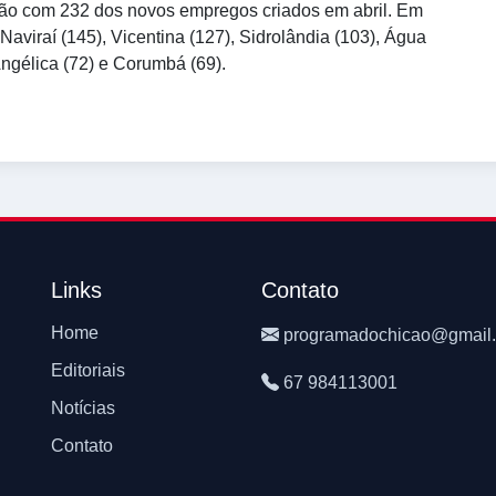
ação com 232 dos novos empregos criados em abril. Em
viraí (145), Vicentina (127), Sidrolândia (103), Água
Angélica (72) e Corumbá (69).
Links
Contato
Home
programadochicao@gmail
Editoriais
67 984113001
Notícias
Contato