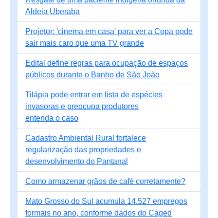
Aldeia Uberaba
Projetor: 'cinema em casa' para ver a Copa pode
sair mais caro que uma TV grande
Edital define regras para ocupação de espaços
públicos durante o Banho de São João
Tilápia pode entrar em lista de espécies
invasoras e preocupa produtores
entenda o caso
Cadastro Ambiental Rural fortalece
regularização das propriedades e
desenvolvimento do Pantanal
Como armazenar grãos de café corretamente?
Mato Grosso do Sul acumula 14.527 empregos
formais no ano, conforme dados do Caged