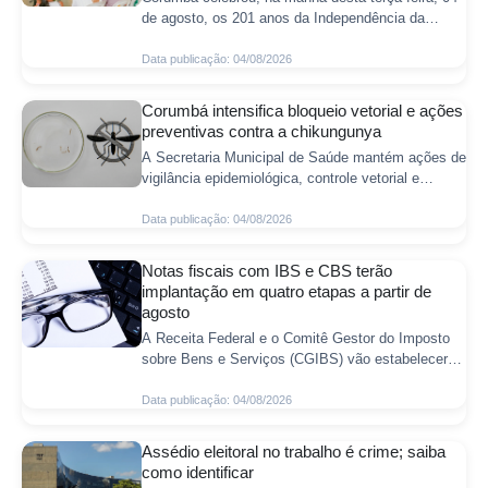
de agosto, os 201 anos da Independência da
Bolívia com uma cerimônia realizada no Centro de
Convenções. O evento reuniu autoridades
Data publicação: 04/08/2026
Corumbá intensifica bloqueio vetorial e ações
preventivas contra a chikungunya
A Secretaria Municipal de Saúde mantém ações de
vigilância epidemiológica, controle vetorial e
orientação à população para prevenção da
chikungunya em Corumbá. As equipes seguem mo
Data publicação: 04/08/2026
Notas fiscais com IBS e CBS terão
implantação em quatro etapas a partir de
agosto
A Receita Federal e o Comitê Gestor do Imposto
sobre Bens e Serviços (CGIBS) vão estabelecer
um cronograma escalonado para a obrigatoriedade
do destaque das alíquotas da Contribuiç
Data publicação: 04/08/2026
Assédio eleitoral no trabalho é crime; saiba
como identificar