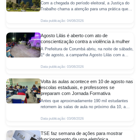
Com a chegada do período eleitoral, a Justiça do
Trabalho chama a atenção para uma prática que
busca interferir na liberdade do eleitor em escolher
seu candidato e no exercício do
Data publicação: 04/08/2026
Agosto Lilás é aberto com ato de
conscientização contra a violência à mulher
A Prefeitura de Corumbá abriu, na noite de sábado,
1º de agosto, a campanha Agosto Lilás com a
iluminação do monumento Cristo Rei do Pantanal
na cor lilás. O ato marcou o início da
Data publicação: 03/08/2026
Volta às aulas acontece em 10 de agosto nas
escolas estaduais, e professores se
preparam com Jornada Formativa
Antes que aproximadamente 190 mil estudantes
retornem às salas de aula no próximo dia 10, a
Rede Estadual de Ensino de Mato Grosso do Sul
inicia na próxima segunda-feira (3) a Jorn
Data publicação: 03/08/2026
TSE faz semana de ações para mostrar
funcionamento da urna eletrônica