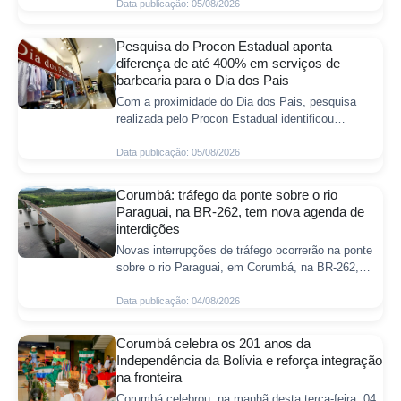
comunidade de Porto Morrinho, no Baixo Pan
Data publicação: 05/08/2026
Pesquisa do Procon Estadual aponta
diferença de até 400% em serviços de
barbearia para o Dia dos Pais
Com a proximidade do Dia dos Pais, pesquisa
realizada pelo Procon Estadual identificou
diferenças expressivas nos preços de serviços
oferecidos por barbearias de Campo Grande. O le
Data publicação: 05/08/2026
Corumbá: tráfego da ponte sobre o rio
Paraguai, na BR-262, tem nova agenda de
interdições
Novas interrupções de tráfego ocorrerão na ponte
sobre o rio Paraguai, em Corumbá, na BR-262,
durante o mês de agosto. Gerenciadas pela Agesul
(Agência Estadual de Gestão de Empree
Data publicação: 04/08/2026
Corumbá celebra os 201 anos da
Independência da Bolívia e reforça integração
na fronteira
Corumbá celebrou, na manhã desta terça-feira, 04